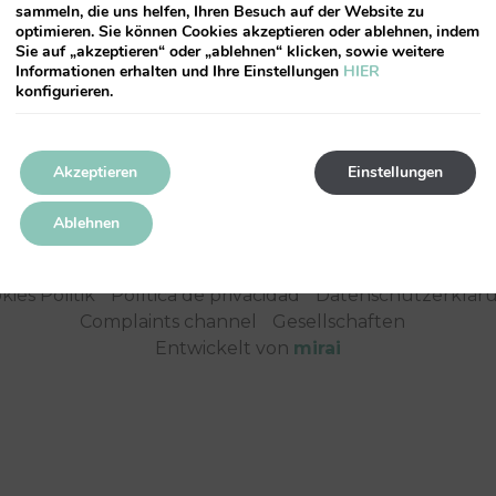
sammeln, die uns helfen, Ihren Besuch auf der Website zu
optimieren. Sie können Cookies akzeptieren oder ablehnen, indem
Sie auf „akzeptieren“ oder „ablehnen“ klicken, sowie weitere
Informationen erhalten und Ihre Einstellungen
HIER
konfigurieren.
Avenida Instituto Obrero, 20
46013
Valencia
-
Spanien
l:
+34 960 627 462
-
ciudaddelasciencias@valenciaflats.
Akzeptieren
Einstellungen
(+34) 637 206 303
Ablehnen
kies Politik
Política de privacidad
Datenschutzerkläru
Complaints channel
Gesellschaften
Entwickelt von
mirai