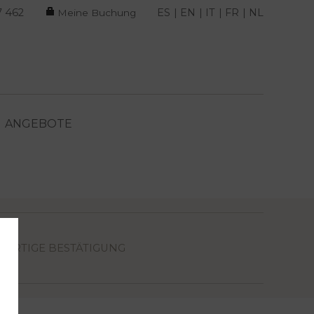
7 462
ES
EN
IT
FR
NL
Meine Buchung
ANGEBOTE
FORTIGE BESTÄTIGUNG